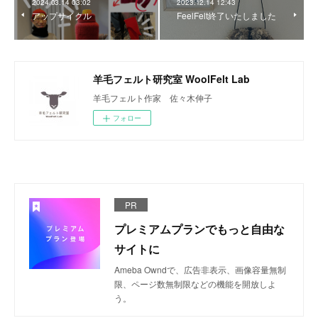
2024.03.14 03:02
2023.12.14 12:43
アップサイクル
FeelFelt終了いたしました
羊毛フェルト研究室 WoolFelt Lab
羊毛フェルト作家 佐々木伸子
フォロー
PR
プレミアムプランでもっと自由な
サイトに
Ameba Owndで、広告非表示、画像容量無制
限、ページ数無制限などの機能を開放しよ
う。